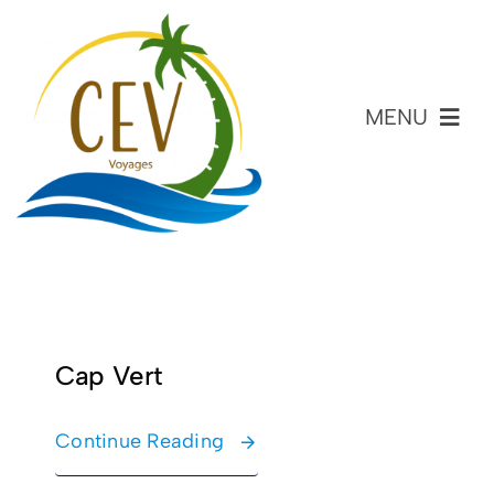
Skip
to
content
MENU
Accueil
Agence De Voyages
Nos Séjours Adaptés
Cap Vert
Entreprises
Continue Reading