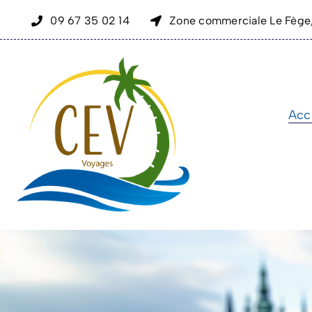
Skip
09 67 35 02 14
Zone commerciale Le Fège
to
content
Acc