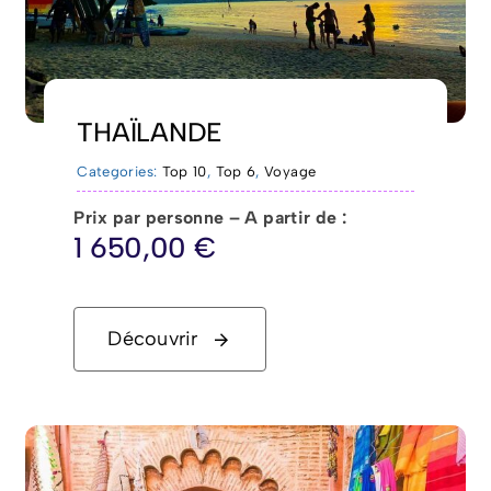
THAÏLANDE
Categories:
Top 10
,
Top 6
,
Voyage
Prix par personne – A partir de :
1 650,00
€
Découvrir