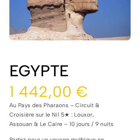
Mariages
Contactez Nous
EGYPTE
1 442,00
€
Au Pays des Pharaons – Circuit &
Croisière sur le Nil 5★ : Louxor,
Assouan & Le Caire – 10 jours / 9 nuits
Partez pour un voyage mythique en